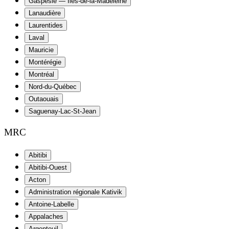
Gaspésie — Îles-de-la-Madeleine
Lanaudière
Laurentides
Laval
Mauricie
Montérégie
Montréal
Nord-du-Québec
Outaouais
Saguenay-Lac-St-Jean
MRC
Abitibi
Abitibi-Ouest
Acton
Administration régionale Kativik
Antoine-Labelle
Appalaches
Argenteuil