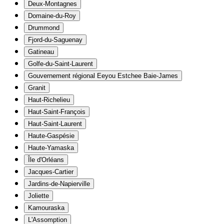
Deux-Montagnes
Domaine-du-Roy
Drummond
Fjord-du-Saguenay
Gatineau
Golfe-du-Saint-Laurent
Gouvernement régional Eeyou Estchee Baie-James
Granit
Haut-Richelieu
Haut-Saint-François
Haut-Saint-Laurent
Haute-Gaspésie
Haute-Yamaska
Île d'Orléans
Jacques-Cartier
Jardins-de-Napierville
Joliette
Kamouraska
L'Assomption