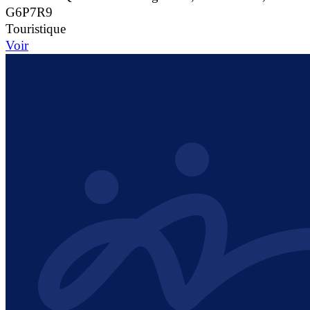
G6P7R9
Touristique
Voir