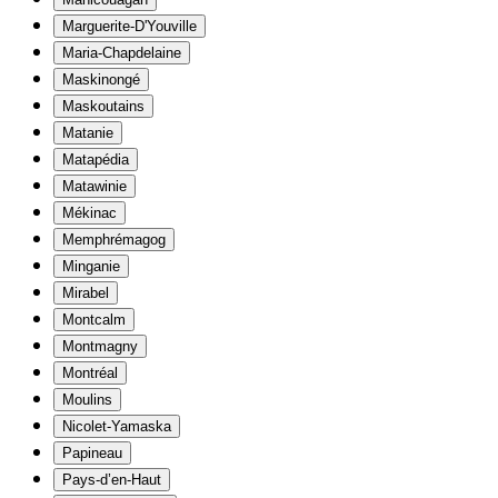
Marguerite-D'Youville
Maria-Chapdelaine
Maskinongé
Maskoutains
Matanie
Matapédia
Matawinie
Mékinac
Memphrémagog
Minganie
Mirabel
Montcalm
Montmagny
Montréal
Moulins
Nicolet-Yamaska
Papineau
Pays-d’en-Haut