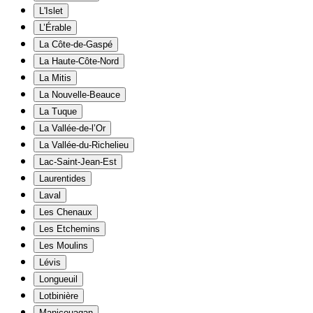
L'Islet
L’Érable
La Côte-de-Gaspé
La Haute-Côte-Nord
La Mitis
La Nouvelle-Beauce
La Tuque
La Vallée-de-l’Or
La Vallée-du-Richelieu
Lac-Saint-Jean-Est
Laurentides
Laval
Les Chenaux
Les Etchemins
Les Moulins
Lévis
Longueuil
Lotbinière
Manicouagan