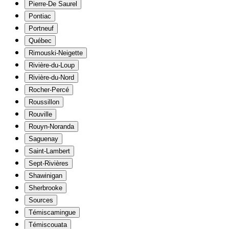
Pierre-De Saurel
Pontiac
Portneuf
Québec
Rimouski-Neigette
Rivière-du-Loup
Rivière-du-Nord
Rocher-Percé
Roussillon
Rouville
Rouyn-Noranda
Saguenay
Saint-Lambert
Sept-Rivières
Shawinigan
Sherbrooke
Sources
Témiscamingue
Témiscouata