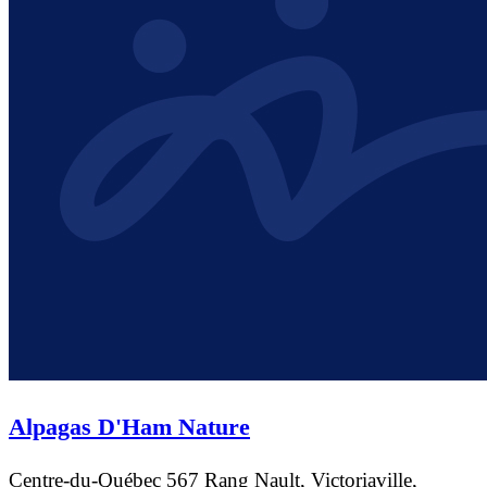
Alpagas D'Ham Nature
Centre-du-Québec
567 Rang Nault, Victoriaville,