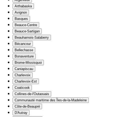
Arthabaska
Avignon
Basques
Beauce-Centre
Beauce-Sartigan
Beauharnois-Salaberry
Bécancour
Bellechasse
Bonaventure
Brome-Missisquoi
Caniapiscau
Charlevoix
Charlevoix-Est
Coaticook
Collines-de-l'Outaouais
Communauté maritime des Îles-de-la-Madeleine
Côte-de-Beaupré
D'Autray